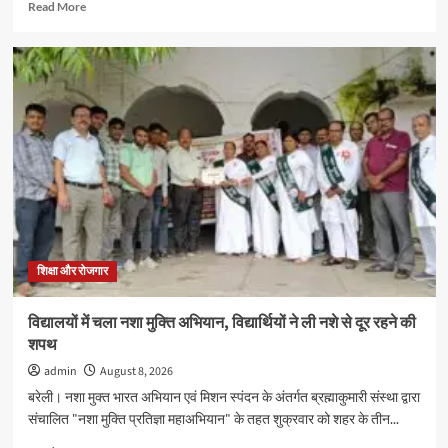
Read
Read More
more
about
दिल्ली
चैम्प्स
स्कूल
में
3
से
6
वर्ष
के
नन्हे
शिवभक्त
करेंगे
शिक्षा और रोजगार
रुद्राभिषेक,
सभी
विद्यालयों में चला नशा मुक्ति अभियान, विद्यार्थियों ने ली नशे से दूर रहने की
स्कूलों
शपथ
के
बच्चों
admin
August 8, 2026
को
बरेली। नशा मुक्त भारत अभियान एवं मिशन स्पंदन के अंतर्गत ब्रह्माकुमारी संस्था द्वारा
मिलेगा
संचालित "नशा मुक्ति प्रतिज्ञा महाअभियान" के तहत शुक्रवार को शहर के तीन...
मौका