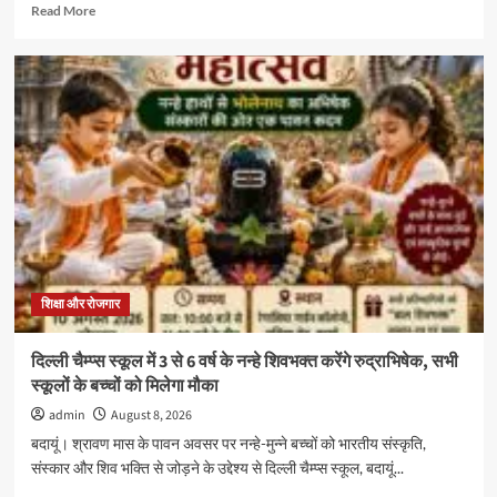
Read
Read More
more
about
शिशु
शिक्षा
समिति
ब्रज
प्रदेश
के
बदायूं
संकुल
का
आचार्य
अभ्यास
वर्ग
शिक्षा और रोजगार
श्री
राम
दिल्ली चैम्प्स स्कूल में 3 से 6 वर्ष के नन्हे शिवभक्त करेंगे रुद्राभिषेक, सभी
सरस्वती
स्कूलों के बच्चों को मिलेगा मौका
विद्या
मंदिर
admin
August 8, 2026
इंटर
बदायूं। श्रावण मास के पावन अवसर पर नन्हे-मुन्ने बच्चों को भारतीय संस्कृति,
कॉलेज
संस्कार और शिव भक्ति से जोड़ने के उद्देश्य से दिल्ली चैम्प्स स्कूल, बदायूं...
में
संपन्न