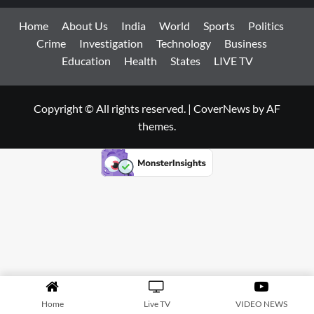
Home
About Us
India
World
Sports
Politics
Crime
Investigation
Technology
Business
Education
Health
States
LIVE TV
Copyright © All rights reserved.
|
CoverNews
by AF
themes.
Home
Live TV
VIDEO NEWS