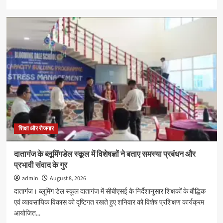
more
about
विश्व
स्तनपान
सप्ताह
2026
के
अवसर
पर
पोस्टर
प्रतियोगिता
का
आयोजन
शिक्षा और रोजगार
दातागंज के ब्लूमिंगडेल स्कूल में विशेषज्ञों ने बताए समस्या प्रबंधन और
प्रभावी संवाद के गुर
admin
August 8, 2026
दातागंज। ब्लूमिंग डेल स्कूल दातागंज में सीबीएसई के निर्देशानुसार शिक्षकों के बौद्धिक
एवं व्यावसायिक विकास को दृष्टिगत रखते हुए शनिवार को विशेष प्रशिक्षण कार्यक्रम
आयोजित...