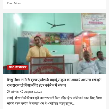
Read
Read More
more
about
दातागंज
के
ब्लूमिंगडेल
स्कूल
में
विशेषज्ञों
ने
बताए
समस्या
प्रबंधन
और
प्रभावी
शिक्षा और रोजगार
संवाद
के
शिशु शिक्षा समिति ब्रज प्रदेश के बदायूं संकुल का आचार्य अभ्यास वर्ग श्री
गुर
राम सरस्वती विद्या मंदिर इंटर कॉलेज में संपन्न
admin
August 8, 2026
बदायूं , मीरा चौकी स्थित श्री राम सरस्वती विद्या मंदिर इंटर कॉलेज में आज शिशु शिक्षा
समिति ब्रज प्रदेश के तत्वावधान में आयोजित बदायूं संकुल...