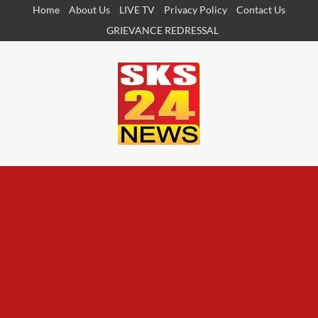
Skip
Home
About Us
LIVE TV
Privacy Policy
Contact Us
to
GRIEVANCE REDRESSAL
content