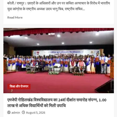
बरेली / रामपुर। छात्रों के अधिकारों और उन पर कथित अत्याचार के विरोध में भारतीय
युवा कांग्रेस के राष्ट्रीय अध्यक्ष उदय भानु चिब, राष्ट्रीय सचिव...
Read
Read More
more
about
छात्रों
के
अधिकारों
को
लेकर
रामपुर
में
युवा
कांग्रेस
का
प्रदर्शन,
कई
शिक्षा और रोजगार
कार्यकर्ताओं
ने
एमजेपी रोहिलखंड विश्वविद्यालय का 24वां दीक्षांत समारोह संपन्न, 1.00
दी
लाख से अधिक विद्यार्थियों को मिली उपाधि
गिरफ्तारी
admin
August 5, 2026