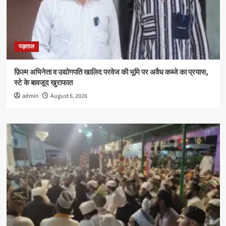
पड़ताल
फ़िल्म अभिनेता व उद्योगपति खालिद परवेज की भूमि पर अवैध कब्जे का प्रयास,
स्टे के बावजूद खुराफात
admin
August 6, 2026