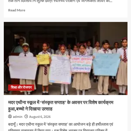
तक तीन दिवसीय निःशुल्क छात्र स्वास्थ्य परीक्षण एवं जागरूकता शिविर का...
Read
Read More
more
about
जीआरएम
स्कूल
में
तीन
दिवसीय
स्वास्थ्य
शिविर
सम्पन्न,
600
विद्यार्थियों
का
निःशुल्क
शिक्षा और रोजगार
स्वास्थ्य
परीक्षण
मदर एथीना स्कूल में ‘संस्कृत सप्ताह’ के अवसर पर विशेष कार्यक्रम
हुआ,बच्चो ने दिखाया उत्साह
admin
August 6, 2026
बदायूँ। मदर एथीना स्कूल में ‘संस्कृत सप्ताह’ का आयोजन बड़े ही हर्षाेल्लास एवं
गरिमामय वातावरण में किया गया। इस विशेष अवसर पर विद्यालय परिसर में...