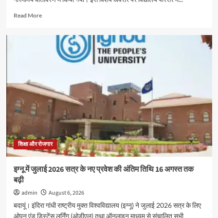
Read
Read More
more
about
मदर
एथीना
स्कूल
में
‘संस्कृत
सप्ताह’
के
अवसर
पर
विशेष
कार्यक्रम
हुआ,बच्चो
शिक्षा और रोजगार
ने
दिखाया
इग्नू में जुलाई 2026 सत्र के नए प्रवेश की अंतिम तिथि 16 अगस्त तक
उत्साह
बढ़ी
admin
August 6, 2026
बदायूं। इंदिरा गांधी राष्ट्रीय मुक्त विश्वविद्यालय (इग्नू) ने जुलाई 2026 सत्र के लिए
ओपन एंड डिस्टेंस लर्निंग (ओडीएल) तथा ऑनलाइन माध्यम से संचालित सभी