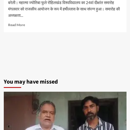
बरेली। महात्मा ज्योतिबा फुले रोहिलखंड विश्वविद्यालय का 24वां दीक्षांत समारोह
मंगलवार को राजकीय आयोजन के रूप में हर्षोल्लास के साथ संपन्न हुआ। समारोह की
अध्यक्षता...
Read
Read More
more
about
एमजेपी
रोहिलखंड
विश्वविद्यालय
का
24वां
दीक्षांत
समारोह
संपन्न,
You may have missed
1.00
लाख
से
अधिक
विद्यार्थियों
को
मिली
उपाधि