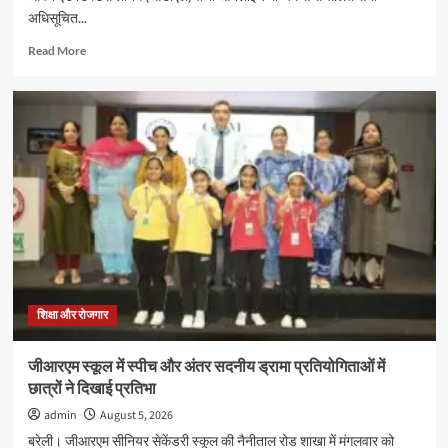
अधिसूचित...
Read
Read More
more
about
इग्नू
में
जुलाई
2026
सत्र
के
नए
प्रवेश
की
अंतिम
तिथि
16
शिक्षा और रोजगार
अगस्त
तक
जीआरएम स्कूल में स्पीच और अंतर सदनीय ड्रामा प्रतियोगिताओं में
बढ़ी
छात्रों ने दिखाई प्रतिभा
admin
August 5, 2026
बरेली। जीआरएम सीनियर सेकेंडरी स्कूल की नैनीताल रोड शाखा में मंगलवार को