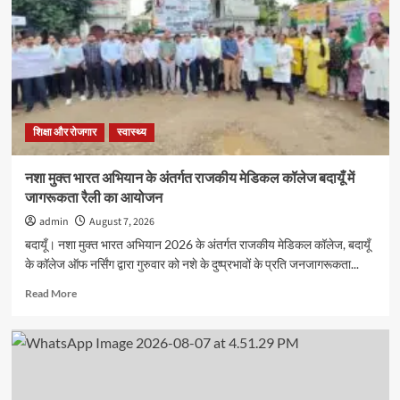
एजुकेशन
की
मेधावी
अवलीन
कालरा
को
मिला
गोल्ड
शिक्षा और रोजगार
स्वास्थ्य
मेडल,
11
नशा मुक्त भारत अभियान के अंतर्गत राजकीय मेडिकल कॉलेज बदायूँ में
हजार
जागरूकता रैली का आयोजन
रुपये
के
admin
August 7, 2026
नकद
बदायूँ। नशा मुक्त भारत अभियान 2026 के अंतर्गत राजकीय मेडिकल कॉलेज, बदायूँ
पुरस्कार
के कॉलेज ऑफ नर्सिंग द्वारा गुरुवार को नशे के दुष्प्रभावों के प्रति जनजागरूकता...
से
सम्मानित
Read
Read More
more
about
नशा
मुक्त
भारत
अभियान