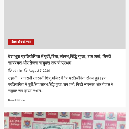
के
अंतर्गत
राजकीय
मेडिकल
कॉलेज
बदायूँ
में
जागरूकता
शिक्षा और रोजगार
रैली
का
वेश भूषा प्रतियोगिता में पूर्वी,रिया,सौरभ,रिद्धि गुप्ता, राम शर्मा, मिष्टी
आयोजन
सारस्वत और तेजस संयुक्त रूप से प्रथम
admin
August 7, 2026
उझानी। राजरानी सरस्वती शिशु मन्दिर में वेश प्रतियोगिता संपन्न हुई।इस
प्रतियोगिता में पूर्वी,रिया,सौरभ,रिद्धि गुप्ता, राम शर्मा, मिष्टी सारस्वत और तेजस ने
संयुक्त रूप प्रथम स्थान...
Read
Read More
more
about
वेश
भूषा
प्रतियोगिता