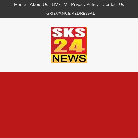
Skip
Home
About Us
LIVE TV
Privacy Policy
Contact Us
to
GRIEVANCE REDRESSAL
content