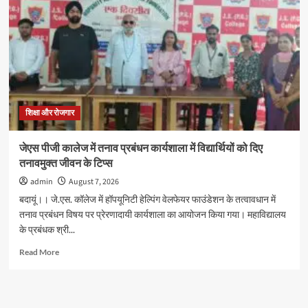
में
पूर्वी,रिया,सौरभ,रिद्धि
गुप्ता,
राम
शर्मा,
मिष्टी
सारस्वत
और
तेजस
शिक्षा और रोजगार
संयुक्त
रूप
जेएस पीजी कालेज में तनाव प्रबंधन कार्यशाला में विद्यार्थियों को दिए
से
तनावमुक्त जीवन के टिप्स
प्रथम
admin
August 7, 2026
बदायूं।। जे.एस. कॉलेज में हॉपयूनिटी हेल्पिंग वेलफेयर फाउंडेशन के तत्वावधान में
तनाव प्रबंधन विषय पर प्रेरणादायी कार्यशाला का आयोजन किया गया। महाविद्यालय
के प्रबंधक श्री...
Read
Read More
more
about
जेएस
पीजी