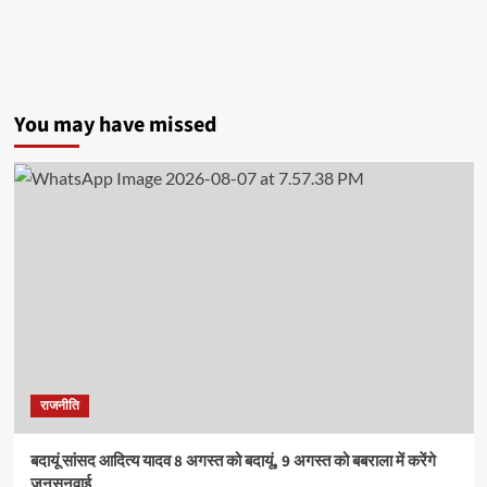
कालेज
में
तनाव
प्रबंधन
कार्यशाला
में
You may have missed
विद्यार्थियों
को
दिए
तनावमुक्त
जीवन
के
टिप्स
राजनीति
बदायूं सांसद आदित्य यादव 8 अगस्त को बदायूं, 9 अगस्त को बबराला में करेंगे
जनसुनवाई