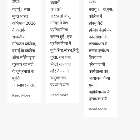
2026
2026
उझानी।
राजरानी
बदायूँ। नशा
बदायूं।। जे.एस.
सरस्वती शिशु
मुक्त भारत
कॉलेज में
मन्दिर में वेश
अभियान 2026
हॉपयूनिटी
प्रतियोगिता
के अंतर्गत
हेल्पिंग वेलफेयर
संपन्न हुई।इस
राजकीय
फाउंडेशन के
प्रतियोगिता में
मेडिकल कॉलेज,
तत्वावधान में
पूर्वी,रिया,सौरभ,रिद्धि
बदायूँ के कॉलेज
तनाव प्रबंधन
गुप्ता, राम शर्मा,
ऑफ नर्सिंग द्वारा
विषय पर
मिष्टी सारस्वत
गुरुवार को नशे
प्रेरणादायी
और तेजस ने
के दुष्प्रभावों के
कार्यशाला का
संयुक्त रूप
प्रति
आयोजन किया
प्रथम स्थान...
जनजागरूकता...
गया।
महाविद्यालय के
Read
Read
Read More
Read More
प्रबंधक श्री...
more
more
about
about
Read
Read More
वेश
नशा
more
भूषा
मुक्त
about
प्रतियोगिता
भारत
जेएस
में
अभियान
पीजी
पूर्वी,रिया,सौरभ,रिद्धि
के
कालेज