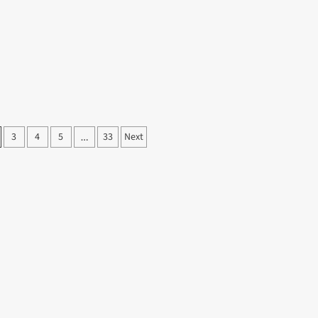
3
4
5
33
Next
…
on