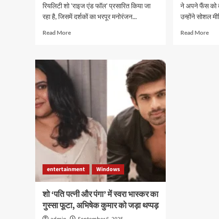
रियलिटी शो 'राइज एंड फॉल' प्रसारित किया जा
ने अपने फैंस को
रहा है, जिसमें दर्शकों का भरपूर मनोरंजन...
उन्होंने सोशल म
Read
Rea
Read More
Read More
more
mor
about
abo
विवादों
अभिन
के
ग्रेस
बीच
ने
भोजपुरी
गुपचु
स्टार
रचाई
पवन
शादी
सिंह
सोश
पहुंचे
मीडि
शो
पर
में,
तस्वीर
को-
शेयर
कंटेस्टेंट
कर
entertainment
Windows
ने
सबक
लगाए
चौंक
गंभीर
शो ‘पति पत्नी और पंगा’ में स्वरा भास्कर का
आरोप
गुस्सा फूटा, अभिषेक कुमार को जड़ा थप्पड़