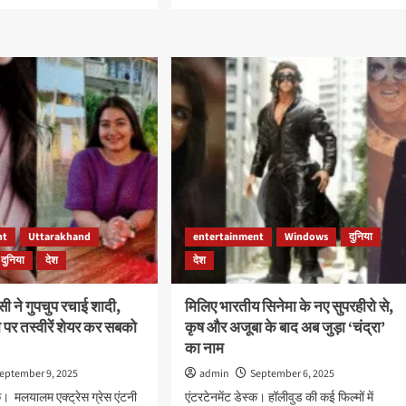
e
more
ut
about
बॉलीवुड
में
खेसारी
लाल
नी
की
धमाकेदार
,
एंट्री,
पहले
्टेंट्स
हिंदी
गाने
ी
पर
व्यूज
nt
Uttarakhand
entertainment
Windows
दुनिया
की
बरसात
दुनिया
देश
देश
ेसी ने गुपचुप रचाई शादी,
मिलिए भारतीय सिनेमा के नए सुपरहीरो से,
पर तस्वीरें शेयर कर सबको
कृष और अजूबा के बाद अब जुड़ा ‘चंद्रा’
का नाम
eptember 9, 2025
admin
September 6, 2025
्क। मलयालम एक्ट्रेस ग्रेस एंटनी
एंटरटेनमेंट डेस्क। हॉलीवुड की कई फिल्मों में