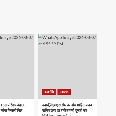
गुप्ता,
अंतर्गत
में
राम
राजकीय
तनाव
शर्मा,
मेडिकल
प्रबंधन
मिष्टी
कॉलेज
कार्यशाला
सारस्वत
बदायूँ
में
और
में
विद्यार्थियों
तेजस
जागरूकता
को
संयुक्त
रैली
दिए
रूप
का
तनावमुक्त
से
आयोजन
जीवन
प्रथम
के
टिप्स
राजनीति
स्वास्थ्य
 100 परिवार बेहाल,
बदायूँ पीएमएस संघ के डॉ० मोहित यादव
 मांगा बिजली बिल
सचिव तथा डॉ राजेश वर्मा दूसरी बार