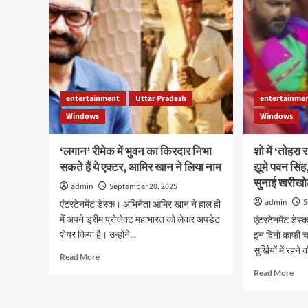
entertainment
Uttar Pradesh
entertainme
Windows
Windows
‘लगान’ रीमेक में भुवन का किरदार निभा
शो में ‘तोहरा
सकते हैं ये एक्टर, आमिर खान ने लिया नाम
झूमे पवन सिंह
सुनाई खरीखो
admin
September 20, 2025
admin
S
एंटरटेनमेंट डेस्क। अभिनेता आमिर खान ने हाल ही
में अपने ड्रीम प्रोजेक्ट महाभारत को लेकर अपडेट
एंटरटेनमेंट डेस
शेयर किया है। उन्होंने...
इन दिनों काफी चर
सुर्खियों में रहने क
Read
Read More
more
Rea
Read More
about
mor
‘लगान’
abo
रीमेक