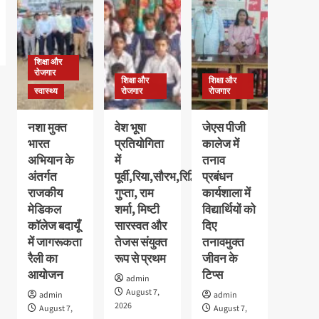
छात्राओं
की
का
मेधावी
पौधरोपण
अवलीन
के
कालरा
साथ
शिक्षा और
को
हुआ
रोजगार
मिला
शिक्षा और
शिक्षा और
स्वागत
गोल्ड
स्वास्थ्य
रोजगार
रोजगार
मेडल,
11
नशा मुक्त
वेश भूषा
जेएस पीजी
हजार
भारत
प्रतियोगिता
कालेज में
रुपये
अभियान के
में
तनाव
के
नकद
अंतर्गत
पूर्वी,रिया,सौरभ,रिद्धि
प्रबंधन
पुरस्कार
राजकीय
गुप्ता, राम
कार्यशाला में
से
मेडिकल
शर्मा, मिष्टी
विद्यार्थियों को
सम्मानित
कॉलेज बदायूँ
सारस्वत और
दिए
में जागरूकता
तेजस संयुक्त
तनावमुक्त
रैली का
रूप से प्रथम
जीवन के
आयोजन
टिप्स
admin
August 7,
admin
admin
2026
August 7,
August 7,