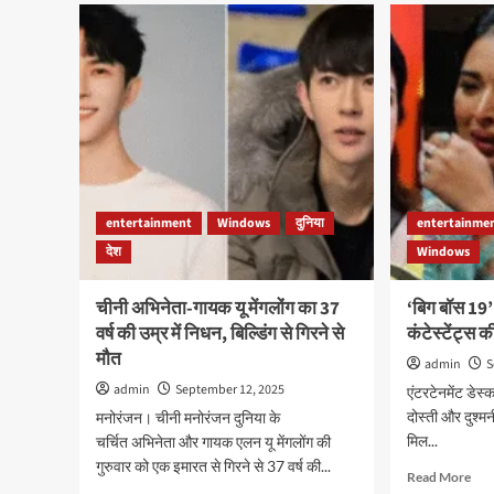
शो
में
में
भुवन
‘तोह
का
राजा
किरदार
जी
निभा
के
सकते
दिलव
हैं
गाने
ये
पर
एक्टर,
झूमे
आमिर
पवन
entertainment
Windows
दुनिया
entertainme
खान
सिंह,
ने
देश
Windows
अशन
लिया
ने
नाम
इस
चीनी अभिनेता-गायक यू मेंगलोंग का 37
‘बिग बॉस 19’ 
कंटेस
वर्ष की उम्र में निधन, बिल्डिंग से गिरने से
कंटेस्टेंट्स क
को
मौत
सुना
admin
S
खरी
admin
September 12, 2025
एंटरटेनमेंट डेस्
दोस्ती और दुश्म
मनोरंजन। चीनी मनोरंजन दुनिया के
मिल...
चर्चित अभिनेता और गायक एलन यू मेंगलोंग की
गुरुवार को एक इमारत से गिरने से 37 वर्ष की...
Rea
Read More