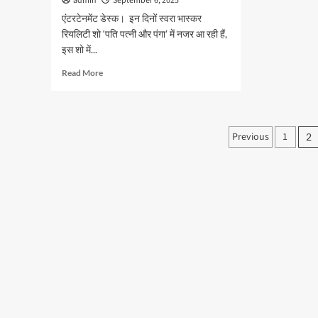
admin
September 6, 2025
एंटरटेनमेंट डेस्क। इन दिनों स्वरा भास्कर
रियलिटी शो ‘पति पत्नी और पंगा’ में नजर आ रही हैं,
इस शो में...
Read
Read More
more
about
शो
‘पति
Posts
Previous
1
2
पत्नी
paginati
और
पंगा’
में
स्वरा
भास्कर
का
गुस्सा
फूटा,
अभिषेक
कुमार
को
जड़ा
थप्पड़