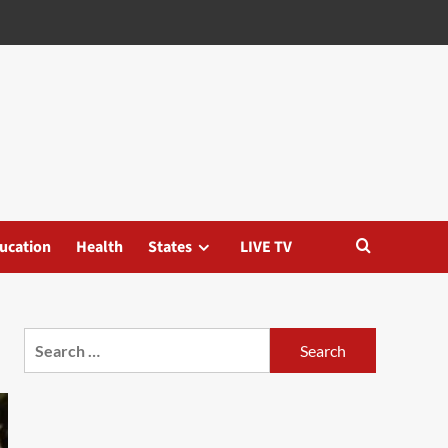
ucation
Health
States
LIVE TV
Search
for: