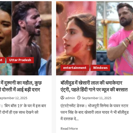
फिल्म
‘तू
रा
मेरी
मैं
तेरा…’
की
ा’
नई
रिलीज
डेट
का
एलान,
nt
Uttar Pradesh
कार्तिक
entertainment
Windows
ीर
आर्यन-
अनन्या
पांडे
में दुश्मनी का महौल, कुछ
बॉलीवुड में खेसारी लाल की धमाकेदार
्टेंट
ने
ी दोस्ती में आई बड़ी दरार
एंट्री, पहले हिंदी गाने पर व्यूज की बरसात
फैंस
ई
को
eptember 12, 2025
admin
September 11, 2025
खोटी
अपडेट
क। 'बिग बॉस 19' के घर में इस बार
एंटरटेनमेंट डेस्क। भोजपुरी सिनेमा के पावर स्टार
दी।
नी दोनों ही एक साथ देखने को
पवन सिंह के बाद खेसारी लाल यादव ने भी बॉलीवुड
में दस्तक दे...
d
Read
Read More