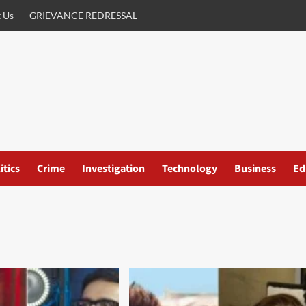
 Us
GRIEVANCE REDRESSAL
itics
Crime
Investigation
Technology
Business
Ed