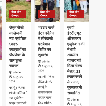
शिक्षा और
शिक्षा और
शिक्षा और
रोजगार
रोजगार
रोजगार
जेएस पीजी
भदवार गर्ल्स
एचपी
कालेज में
इंटर कॉलेज
इंस्टीट्यूट
नव-प्रवेशित
में तीरंदाजी
ऑफ हायर
छात्र-
प्रशिक्षण
एजुकेशन की
छात्राओं का
शिविर का
मेधावी
पौधरोपण के
शुभारंभ
अवलीन
साथ हुआ
कालरा को
admin
स्वागत
मिला गोल्ड
August 7,
2026
मेडल, 11
admin
हजार रुपये
उझानी। जिला
August 7,
2026
के नकद
तीरंदाजी संघ
बदायूं के
पुरस्कार से
बदायूँ। जे.एस.
तत्वावधान में
सम्मानित
(पीजी) कॉलेज में
भदवार गर्ल्स
नव-प्रवेशित
admin
इंटर कॉलेज,
छात्र-छात्राओं
August 7,