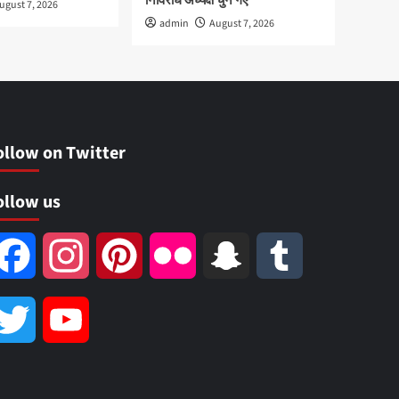
निर्विरोध अध्यक्ष चुने गए
ugust 7, 2026
admin
August 7, 2026
ollow on Twitter
ollow us
Facebook
Instagram
Pinterest
Flickr
Snapchat
Tumblr
Twitter
YouTube
Channel