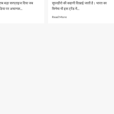
 तब बड़ा सरप्राइज दिया जब
सुपरहीरो की कहानी दिखाई जाती है। भारत का
ीडिया पर अचानक...
सिनेमा भी इस ट्रेंड में...
d
Read
Read More
e
more
ut
about
ेत्री
मिलिए
ी
भारतीय
सिनेमा
प
के
नए
,
सुपरहीरो
ल
से,
या
कृष
और
ें
अजूबा
के
बाद
ो
अब
ाया
जुड़ा
‘चंद्रा’
का
नाम