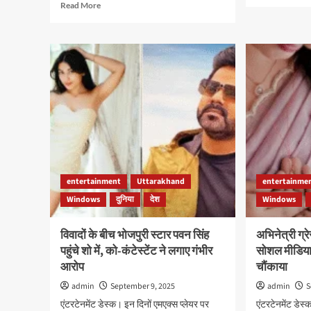
mor
Read
Read More
abo
more
‘बिग
about
बॉस
चीनी
19’
अभिनेता-
में
गायक
दुश्म
यू
का
मेंगलोंग
महौल
का
कुछ
37
कंटेस
वर्ष
की
की
दोस्त
उम्र
में
में
entertainment
Uttarakhand
entertainme
आई
निधन,
बड़ी
Windows
दुनिया
देश
Windows
बिल्डिंग
दरार
से
गिरने
विवादों के बीच भोजपुरी स्टार पवन सिंह
अभिनेत्री ग्र
से
पहुंचे शो में, को-कंटेस्टेंट ने लगाए गंभीर
सोशल मीडिया 
मौत
आरोप
चौंकाया
admin
September 9, 2025
admin
S
एंटरटेनमेंट डेस्क। इन दिनों एमएक्स प्लेयर पर
एंटरटेनमेंट डेस