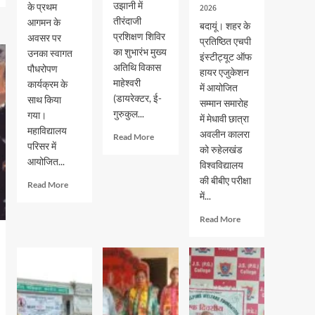
उझानी में
के प्रथम
2026
तीरंदाजी
आगमन के
बदायूं। शहर के
प्रशिक्षण शिविर
अवसर पर
प्रतिष्ठित एचपी
का शुभारंभ मुख्य
उनका स्वागत
इंस्टीट्यूट ऑफ
अतिथि विकास
पौधरोपण
हायर एजुकेशन
माहेश्वरी
कार्यक्रम के
में आयोजित
(डायरेक्टर, ई-
साथ किया
सम्मान समारोह
गुरुकुल...
गया।
में मेधावी छात्रा
महाविद्यालय
अवलीन कालरा
Read
Read More
परिसर में
more
को रुहेलखंड
आयोजित...
about
विश्वविद्यालय
भदवार
की बीबीए परीक्षा
Read
Read More
गर्ल्स
में...
more
इंटर
about
कॉलेज
Read
Read More
जेएस
में
more
पीजी
तीरंदाजी
about
कालेज
प्रशिक्षण
एचपी
में
शिविर
इंस्टीट्यूट
नव-
का
ऑफ
प्रवेशित
शुभारंभ
हायर
छात्र-
एजुकेशन