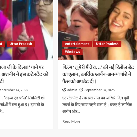
nt
Uttar Pradesh
entertainment
Uttar Pradesh
Windows
 राजा जी के दिलवा’ गाने पर
फिल्म ‘तू मेरी मैं तेरा…’ की नई रिलीज डेट
, अशनीर ने इस कंटेस्टेंट को
का एलान, कार्तिक आर्यन-अनन्या पांडे ने
टी
फैंस को अपडेट दी।
eptember 14, 2025
admin
September 14, 2025
्क। 'राइज एंड फॉल' रियलिटी शो
एंटरटेनमेंट डेस्क इस साल का आखिरी दिन मूवी
्चाओं में बना हुआ है। इस शो के
लवर्स के लिए खास रहने वाला है। वजह है कार्तिक
ी...
आर्यन और...
d
Read
Read More
e
more
ut
about